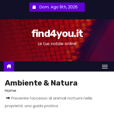
S
Dom. Ago 9th, 2026
a
l
t
find4you.it
a
a
Le tue notizie online
l
c
o
n
t
Ambiente & Natura
e
n
Home
u
Prevenire l’accesso di animali notturni nelle
t
proprietà: una guida pratica
o